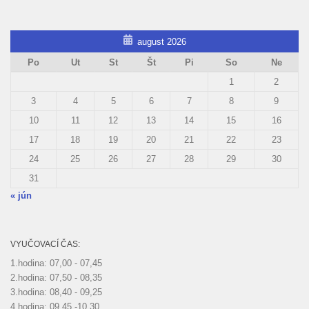
august 2026
Po
Ut
St
Št
Pi
So
Ne
1
2
3
4
5
6
7
8
9
10
11
12
13
14
15
16
17
18
19
20
21
22
23
24
25
26
27
28
29
30
31
« jún
VYUČOVACÍ ČAS:
1.hodina: 07,00 - 07,45
2.hodina: 07,50 - 08,35
3.hodina: 08,40 - 09,25
4.hodina: 09,45 -10,30