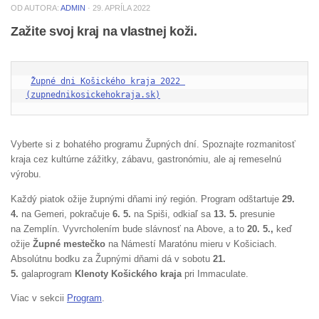
OD AUTORA:
ADMIN
·
29. APRÍLA 2022
Zažite svoj kraj na vlastnej koži.
Župné dni Košického kraja 2022 
(zupnednikosickehokraja.sk)
Vyberte si z bohatého programu Župných dní. Spoznajte rozmanitosť
kraja cez kultúrne zážitky, zábavu, gastronómiu, ale aj remeselnú
výrobu.
Každý piatok ožije župnými dňami iný región. Program odštartuje
29.
4.
na Gemeri, pokračuje
6. 5.
na Spiši, odkiaľ sa
13. 5.
presunie
na Zemplín. Vyvrcholením bude slávnosť na Above, a to
20. 5.,
keď
ožije
Župné mestečko
na Námestí Maratónu mieru v Košiciach.
Absolútnu bodku za Župnými dňami dá v sobotu
21.
5.
galaprogram
Klenoty Košického kraja
pri Immaculate.
Viac v sekcii
Program
.