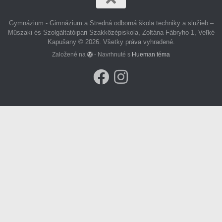
Gymnázium - Gimnázium a Stredná odborná škola techniky a služieb –
Műszaki és Szolgáltatóipari Szakközépiskola, Zoltána Fábryho 1, Veľké
Kapušany © 2026. Všetky práva vyhradené.
Založené na
- Navrhnuté s
Hueman téma