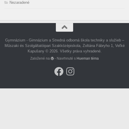
Nezaradené
Gymnázium - Gimnázium a Stredná odborná škola techniky a služieb –
Műszaki és Szolgáltatóipari Szakközépiskola, Zoltána Fábryho 1, Veľké
Kapušany © 2026. Všetky práva vyhradené.
Založené na
- Navrhnuté s
Hueman téma