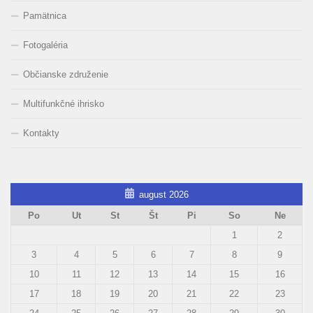
Pamätnica
Fotogaléria
Občianske združenie
Multifunkčné ihrisko
Kontakty
august 2026
Po
Ut
St
Št
Pi
So
Ne
1
2
3
4
5
6
7
8
9
10
11
12
13
14
15
16
17
18
19
20
21
22
23