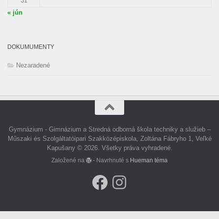
31
« jún
DOKUMUMENTY
Nezaradené
Gymnázium - Gimnázium a Stredná odborná škola techniky a služieb –
Műszaki és Szolgáltatóipari Szakközépiskola, Zoltána Fábryho 1, Veľké
Kapušany © 2026. Všetky práva vyhradené.
Založené na
- Navrhnuté s
Hueman téma