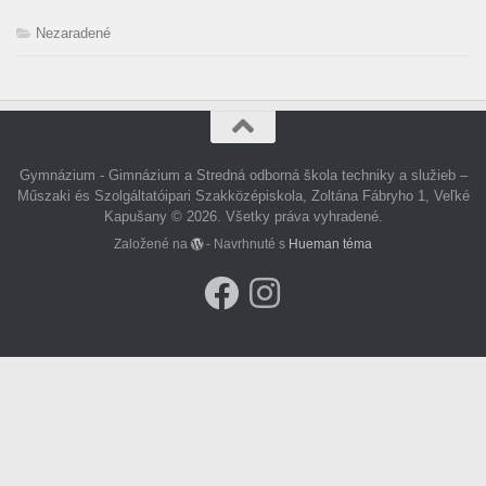
Nezaradené
Gymnázium - Gimnázium a Stredná odborná škola techniky a služieb –
Műszaki és Szolgáltatóipari Szakközépiskola, Zoltána Fábryho 1, Veľké
Kapušany © 2026. Všetky práva vyhradené.
Založené na
- Navrhnuté s
Hueman téma