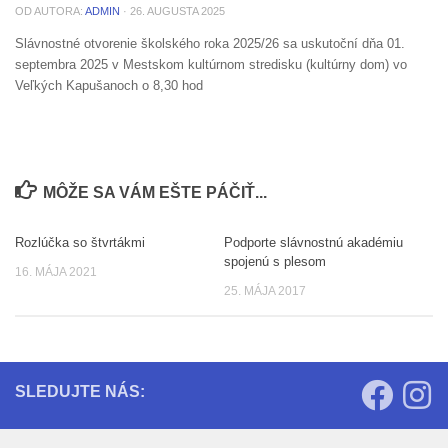
OD AUTORA:
ADMIN
·
26. AUGUSTA 2025
Slávnostné otvorenie školského roka 2025/26 sa uskutoční dňa 01.
septembra 2025 v Mestskom kultúrnom stredisku (kultúrny dom) vo
Veľkých Kapušanoch o 8,30 hod
MÔŽE SA VÁM EŠTE PÁČIŤ...
Rozlúčka so štvrtákmi
Podporte slávnostnú akadémiu
0
0
spojenú s plesom
16. MÁJA 2021
25. MÁJA 2017
SLEDUJTE NÁS: