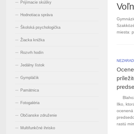
Prijímacie skúšky
Voľn
Hodnotiaca správa
Gymnáziu
Szakközé
Školská psychologička
miesta:
Žiacka knižka
Rozvrh hodín
NEZARA
Jedálny lístok
Ocenen
prílež
Gympláčik
preds
Pamätnica
Blahožel
Fotogaléria
Ilko, kto
ocenená 
Občianske združenie
predsedo
rastú mim
Multifunkčné ihrisko