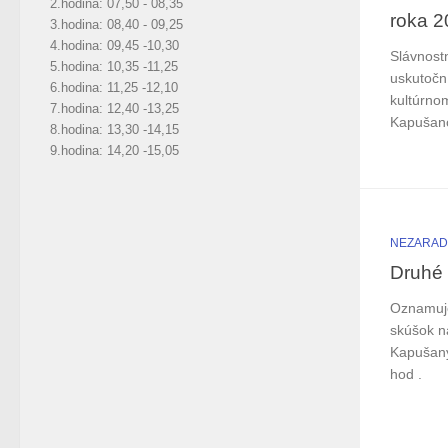
2.hodina: 07,50 - 08,35
roka 2
3.hodina: 08,40 - 09,25
4.hodina: 09,45 -10,30
Slávnost
5.hodina: 10,35 -11,25
uskutočn
6.hodina: 11,25 -12,10
kultúrno
7.hodina: 12,40 -13,25
Kapušan
8.hodina: 13,30 -14,15
9.hodina: 14,20 -15,05
NEZARA
Druhé 
Oznamuje
skúšok 
Kapušany
hod .