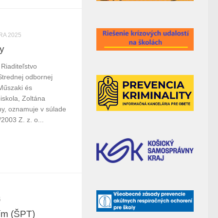
RA 2025
y
 Riaditeľstvo
trednej odbornej
 Műszaki és
iskola, Zoltána
y, oznamuje v súlade
003 Z. z. o...
5
ím (ŠPT)