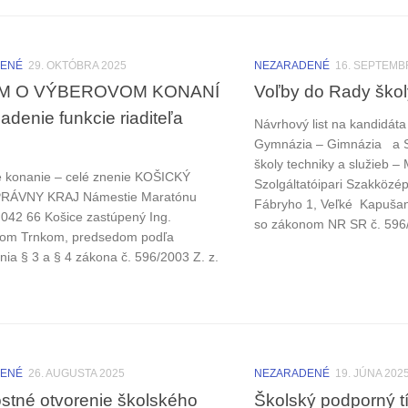
DENÉ
29. OKTÓBRA 2025
NEZARADENÉ
16. SEPTEMB
M O VÝBEROVOM KONANÍ
Voľby do Rady škol
adenie funkcie riaditeľa
Návrhový list na kandidáta
Gymnázia – Gimnázia a S
školy techniky a služieb –
 konanie – celé znenie KOŠICKÝ
Szolgáltatóipari Szakközép
ÁVNY KRAJ Námestie Maratónu
Fábryho 1, Veľké Kapušan
, 042 66 Košice zastúpený Ing.
so zákonom NR SR č. 596/2
vom Trnkom, predsedom podľa
nia § 3 a § 4 zákona č. 596/2003 Z. z.
DENÉ
26. AUGUSTA 2025
NEZARADENÉ
19. JÚNA 202
stné otvorenie školského
Školský podporný t