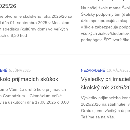
025/26
Na našej škole máme Škol
Školský podporný tím (ďale
né otvorenie školského roka 2025/26 sa
úzko spolupracujúca skupi
í dňa 01. septembra 2025 v Mestskom
v škole zabezpečuje podpo
m stredisku (kultúrny dom) vo Veľkých
všetkých žiakov/študentov,
och o 8,30 hod
pedagógov. ŠPT tvorí: škol
DENÉ
5. JÚNA 2025
NEZARADENÉ
16. MÁJA 202
kolo prijímacích skúšok
Výsledky prijímaci
školský rok 2025/2
me Vám, že druhé kolo prijímacích
na Gymnázium – Gimnázium Veľké
Výsledky prijímacieho kona
 sa uskutoční dňa 17.06.2025 o 8.00
2025/2026 na stiahnutie: 
Gratulujeme všetkým úsp
Tešíme sa na Vás.