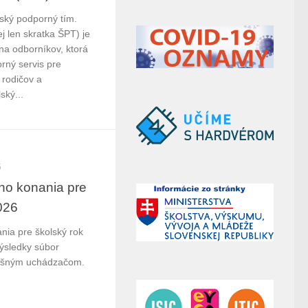
ský podporný tím.
j len skratka ŠPT) je
na odborníkov, ktorá
rný servis pre
 rodičov a
ský...
5
eho konania pre
026
nia pre školský rok
výsledky súbor
ešným uchádzačom.