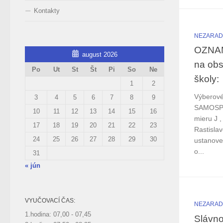
Kontakty
NEZARA
OZNA
august 2026
na obs
Po
Ut
St
Št
Pi
So
Ne
školy:
1
2
Výberové
3
4
5
6
7
8
9
SAMOSPR
10
11
12
13
14
15
16
mieru J 
17
18
19
20
21
22
23
Rastisla
24
25
26
27
28
29
30
ustanove
o...
31
« jún
VYUČOVACÍ ČAS:
NEZARA
1.hodina: 07,00 - 07,45
Slávno