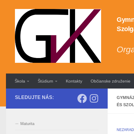
Preskočiť na obsah
Gymná
Szolg
Orga
Škola
Štúdium
Kontakty
Občianske združenie
SLEDUJTE NÁS:
GYMNÁZ
ÉS SZO
Maturita
NEZARA