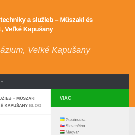
echniky a služieb – Műszaki és
 1, Veľké Kapušany
názium, Veľké Kapušany
VIAC
ŽIEB – MŰSZAKI
ĽKÉ KAPUŠANY
BLOG
Українська
Slovenčina
Magyar