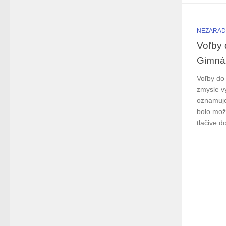
NEZARA
Voľby 
Gimnáz
Voľby do
zmysle vy
oznamuje
bolo mož
tlačive d