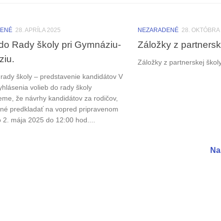
DENÉ
28. APRÍLA 2025
NEZARADENÉ
28. OKTÓBRA
do Rady školy pri Gymnáziu-
Záložky z partnersk
iu.
Záložky z partnerskej škol
 rady školy – predstavenie kandidátov V
hlásenia volieb do rady školy
me, že návrhy kandidátov za rodičov,
né predkladať na vopred pripravenom
o 2. mája 2025 do 12:00 hod....
Na