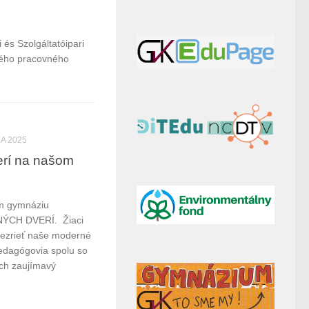
és Szolgáltatóipari
ného pracovného
A 2025
erí na našom
m gymnáziu
ÝCH DVERÍ. Žiaci
prezrieť naše moderné
pedagógovia spolu so
ich zaujímavý