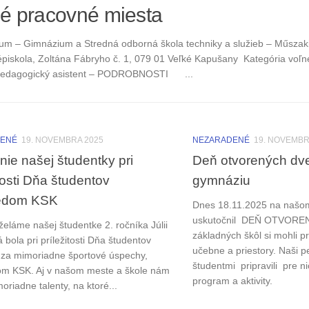
é pracovné miesta
m – Gimnázium a Stredná odborná škola techniky a služieb – Műszaki 
piskola, Zoltána Fábryho č. 1, 079 01 Veľké Kapušany Kategória voľ
 pedagogický asistent – PODROBNOSTI ...
DENÉ
19. NOVEMBRA 2025
NEZARADENÉ
19. NOVEMBR
ie našej študentky pri
Deň otvorených dv
itosti Dňa študentov
gymnáziu
edom KSK
Dnes 18.11.2025 na našo
uskutočnil DEŇ OTVOREN
áme našej študentke 2. ročníka Júlii
základných škôl si mohli 
rá bola pri príležitosti Dňa študentov
učebne a priestory. Naši 
za mimoriadne športové úspechy,
študentmi pripravili pre n
m KSK. Aj v našom meste a škole nám
program a aktivity.
oriadne talenty, na ktoré...