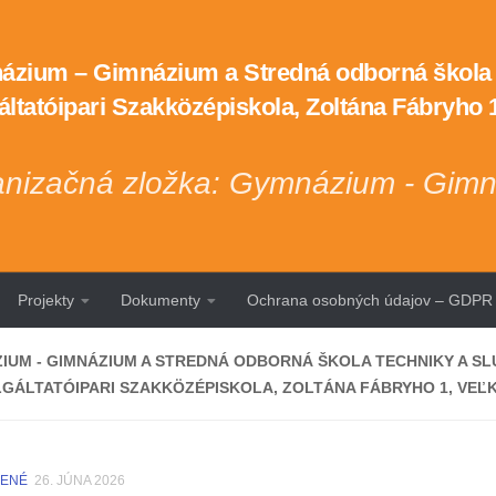
zium – Gimnázium a Stredná odborná škola t
áltatóipari Szakközépiskola, Zoltána Fábryho
nizačná zložka: Gymnázium - Gim
Projekty
Dokumenty
Ochrana osobných údajov – GDPR
IUM - GIMNÁZIUM A STREDNÁ ODBORNÁ ŠKOLA TECHNIKY A SLU
LGÁLTATÓIPARI SZAKKÖZÉPISKOLA, ZOLTÁNA FÁBRYHO 1, VE
DENÉ
26. JÚNA 2026