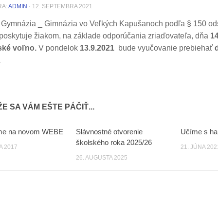
RA:
ADMIN
·
12. SEPTEMBRA 2021
ľ Gymnázia _ Gimnázia vo Veľkých Kapušanoch podľa § 150 ods
poskytuje žiakom, na základe odporúčania zriaďovateľa, dňa
14
ľské voľno.
V pondelok
13.9.2021
bude vyučovanie prebiehať
.
E SA VÁM EŠTE PÁČIŤ...
me na novom WEBE
Slávnostné otvorenie
Učíme s ha
0
0
školského roka 2025/26
A 2017
21. JÚNA 202
26. AUGUSTA 2025