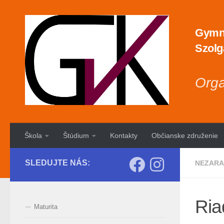
Preskočiť na obsah
Gymná
Szolg
Orga
Škola
Štúdium
Kontakty
Občianske združenie
SLEDUJTE NÁS:
NEZARA
Ria
Maturita