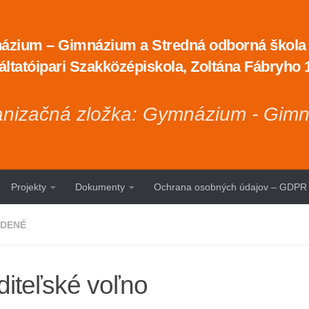
zium – Gimnázium a Stredná odborná škola t
áltatóipari Szakközépiskola, Zoltána Fábryho
nizačná zložka: Gymnázium - Gim
Projekty
Dokumenty
Ochrana osobných údajov – GDPR
DENÉ
diteľské voľno