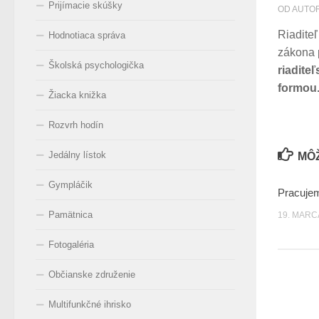
Prijímacie skúšky
OD AUTO
Riadite
Hodnotiaca správa
zákona 
Školská psychologička
riadite
formou
Žiacka knižka
Rozvrh hodín
Jedálny lístok
MÔŽ
Gympláčik
Pracuje
Pamätnica
19. MARC
Fotogaléria
Občianske združenie
Multifunkčné ihrisko