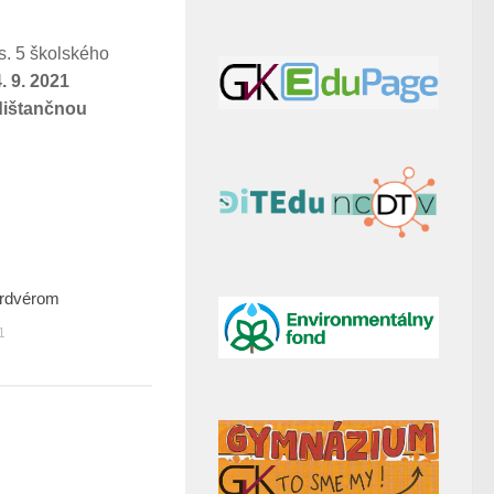
. 5 školského
. 9. 2021
dištančnou
rdvérom
0
1