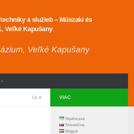
echniky a služieb – Műszaki és
 1, Veľké Kapušany
názium, Veľké Kapušany
VIAC
0
Українська
Slovenčina
Magyar