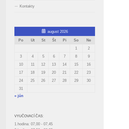
Kontakty
august 2026
Po
Ut
St
Št
Pi
So
Ne
1
2
3
4
5
6
7
8
9
10
11
12
13
14
15
16
17
18
19
20
21
22
23
24
25
26
27
28
29
30
31
« jún
VYUČOVACÍ ČAS:
1.hodina: 07,00 - 07,45