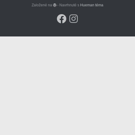
Založené na
- Navrhnuté s
Hueman téma