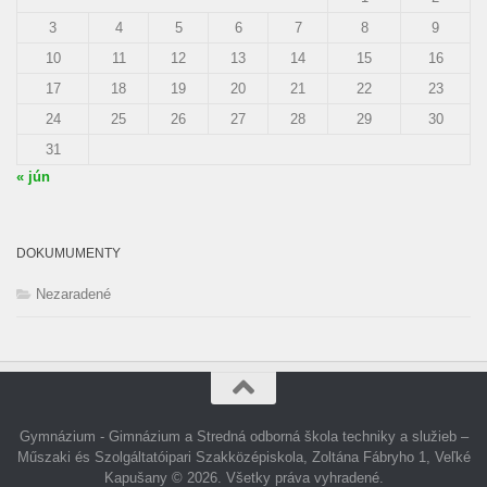
3
4
5
6
7
8
9
10
11
12
13
14
15
16
17
18
19
20
21
22
23
24
25
26
27
28
29
30
31
« jún
DOKUMUMENTY
Nezaradené
Gymnázium - Gimnázium a Stredná odborná škola techniky a služieb –
Műszaki és Szolgáltatóipari Szakközépiskola, Zoltána Fábryho 1, Veľké
Kapušany © 2026. Všetky práva vyhradené.