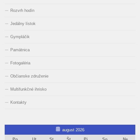
Rozvrh hodín
Jedálny lístok
Gympláčik
Pamätnica
Fotogaléria
Občianske združenie
Multifunkčné ihrisko
Kontakty
august 2026
Po
Ut
St
Št
Pi
So
Ne