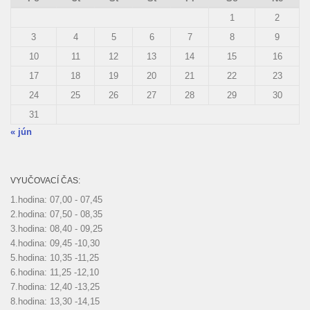
1
2
3
4
5
6
7
8
9
10
11
12
13
14
15
16
17
18
19
20
21
22
23
24
25
26
27
28
29
30
31
« jún
VYUČOVACÍ ČAS:
1.hodina: 07,00 - 07,45
2.hodina: 07,50 - 08,35
3.hodina: 08,40 - 09,25
4.hodina: 09,45 -10,30
5.hodina: 10,35 -11,25
6.hodina: 11,25 -12,10
7.hodina: 12,40 -13,25
8.hodina: 13,30 -14,15