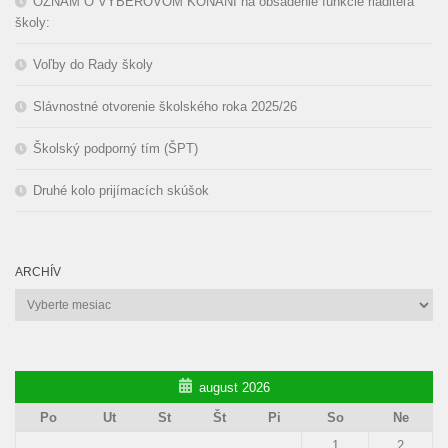
OZNAM O VÝBEROVOM KONANÍ na obsadenie funkcie riaditeľa
školy:
Voľby do Rady školy
Slávnostné otvorenie školského roka 2025/26
Školský podporný tím (ŠPT)
Druhé kolo prijímacích skúšok
ARCHÍV
Archív
august 2026
Po
Ut
St
Št
Pi
So
Ne
1
2