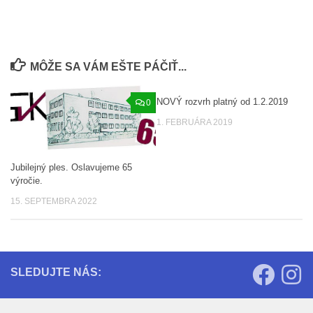
MÔŽE SA VÁM EŠTE PÁČIŤ...
NOVÝ rozvrh platný od 1.2.2019
0
0
1. FEBRUÁRA 2019
Jubilejný ples. Oslavujeme 65
výročie.
15. SEPTEMBRA 2022
SLEDUJTE NÁS: