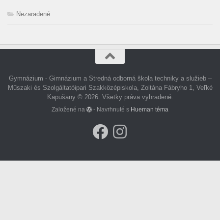
Nezaradené
Gymnázium - Gimnázium a Stredná odborná škola techniky a služieb –
Műszaki és Szolgáltatóipari Szakközépiskola, Zoltána Fábryho 1, Veľké
Kapušany © 2026. Všetky práva vyhradené.
Založené na
- Navrhnuté s
Hueman téma