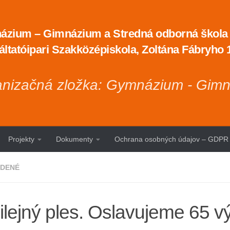
zium – Gimnázium a Stredná odborná škola t
áltatóipari Szakközépiskola, Zoltána Fábryho
nizačná zložka: Gymnázium - Gim
Projekty
Dokumenty
Ochrana osobných údajov – GDPR
DENÉ
ilejný ples. Oslavujeme 65 vý