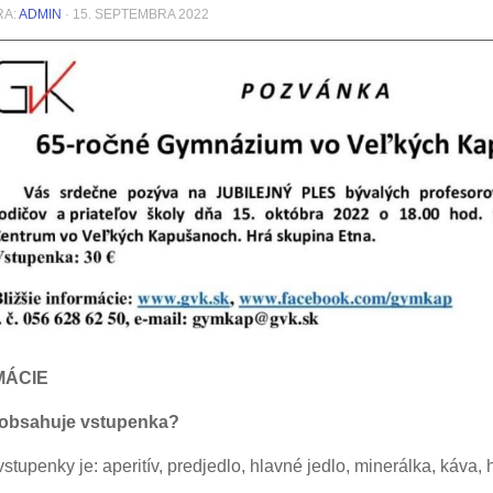
RA:
ADMIN
·
15. SEPTEMBRA 2022
MÁCIE
obsahuje vstupenka?
stupenky je: aperitív, predjedlo, hlavné jedlo, minerálka, káva