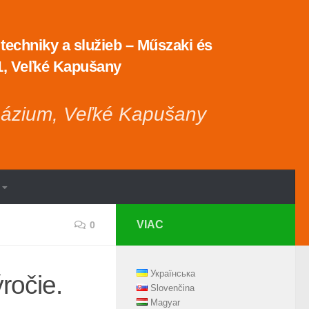
echniky a služieb – Műszaki és
 1, Veľké Kapušany
názium, Veľké Kapušany
VIAC
0
Українська
ročie.
Slovenčina
Magyar