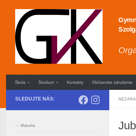
Preskočiť na obsah
Gymná
Szolg
Orga
Škola
Štúdium
Kontakty
Občianske združenie
SLEDUJTE NÁS:
NEZARA
Jub
Maturita