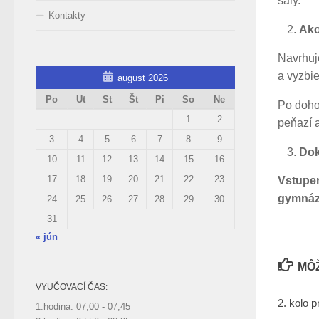
sály.
Kontakty
Ako
Navrhuj
a vyzbi
august 2026
Po
Ut
St
Št
Pi
So
Ne
Po doho
1
2
peňazí 
3
4
5
6
7
8
9
Dok
10
11
12
13
14
15
16
17
18
19
20
21
22
23
Vstupen
gymnáz
24
25
26
27
28
29
30
31
« jún
MÔŽ
VYUČOVACÍ ČAS:
2. kolo 
1.hodina: 07,00 - 07,45