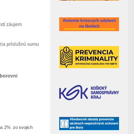
stí záujem
zia príslušnú sumu
zborovni
ás 2% zo svojich
0