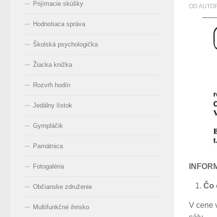
Prijímacie skúšky
OD AUTO
Hodnotiaca správa
Školská psychologička
Žiacka knižka
Rozvrh hodín
Jedálny lístok
Gympláčik
Pamätnica
INFOR
Fotogaléria
Čo 
Občianske združenie
V cene v
Multifunkčné ihrisko