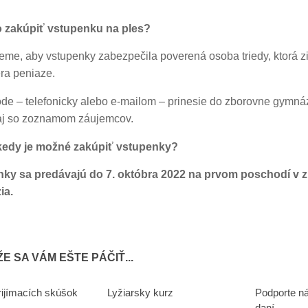
 zakúpiť vstupenku na ples?
eme, aby vstupenky zabezpečila poverená osoba triedy, ktorá zi
era peniaze.
de – telefonicky alebo e-mailom – prinesie do zborovne gymná
aj so zoznamom záujemcov.
edy je možné zakúpiť vstupenky?
ky sa predávajú do 7. októbra 2022 na prvom poschodí v 
ia.
E SA VÁM EŠTE PÁČIŤ...
prijímacích skúšok
Lyžiarsky kurz
Podporte n
0
0
daní