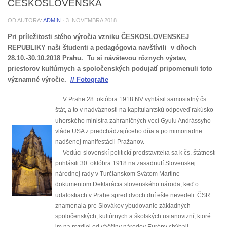
ČESKOSLOVENSKA
OD AUTORA:
ADMIN
·
3. NOVEMBRA 2018
Pri príležitosti stého výročia vzniku ČESKOSLOVENSKEJ
REPUBLIKY naši študenti a pedagógovia navštívili v dňoch
28.10.-30.10.2018 Prahu. Tu si návštevou rôznych výstav,
priestorov kultúrnych a spoločenských podujatí pripomenuli toto
významné výročie.
// Fotografie
V Prahe 28. októbra 1918 NV vyhlásil samostatný čs.
štát, a to v nadväznosti na kapitulantskú odpoveď rakúsko-
uhorského ministra zahraničných vecí Gyulu Andrássyho
vláde USA z predchádzajúceho dňa a po mimoriadne
nadšenej manifestácii Pražanov.
Vedúci slovenskí politickí predstavitelia sa k čs. štátnosti
prihlásili 30. októbra 1918 na zasadnutí Slovenskej
národnej rady v Turčianskom Svätom Martine
dokumentom Deklarácia slovenského národa, keď o
udalostiach v Prahe spred dvoch dní ešte nevedeli. ČSR
znamenala pre Slovákov ybudovanie základných
spoločenských, kultúrnych a školských ustanovizní, ktoré
im na rozdiel od väčšiny národov Európy chýbali.