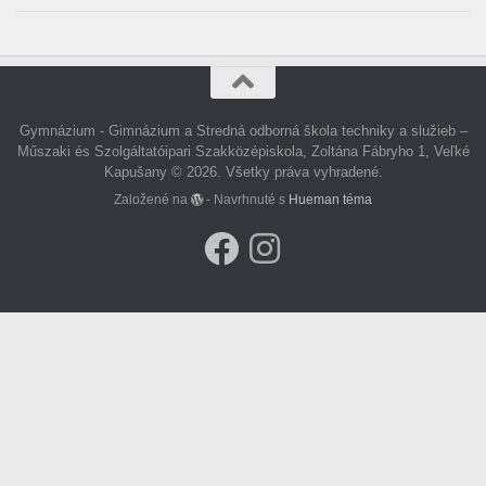
Gymnázium - Gimnázium a Stredná odborná škola techniky a služieb –
Műszaki és Szolgáltatóipari Szakközépiskola, Zoltána Fábryho 1, Veľké
Kapušany © 2026. Všetky práva vyhradené.
Založené na
- Navrhnuté s
Hueman téma