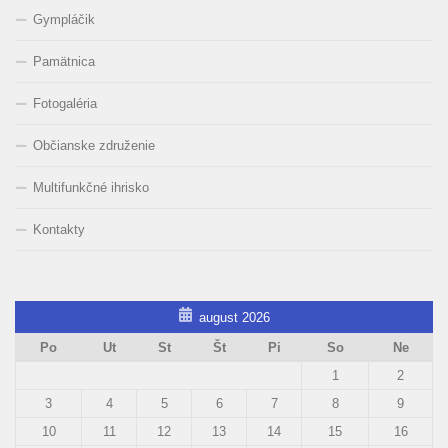
Gympláčik
Pamätnica
Fotogaléria
Občianske združenie
Multifunkčné ihrisko
Kontakty
august 2026
Po
Ut
St
Št
Pi
So
Ne
1
2
3
4
5
6
7
8
9
10
11
12
13
14
15
16