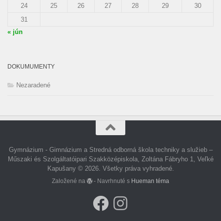
24
25
26
27
28
29
30
31
« jún
DOKUMUMENTY
Nezaradené
Gymnázium - Gimnázium a Stredná odborná škola techniky a služieb –
Műszaki és Szolgáltatóipari Szakközépiskola, Zoltána Fábryho 1, Veľké
Kapušany © 2026. Všetky práva vyhradené.
Založené na
- Navrhnuté s
Hueman téma