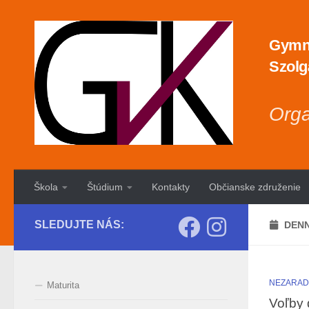
Preskočiť na obsah
Gymná
Szolg
Orga
Škola
Štúdium
Kontakty
Občianske združenie
SLEDUJTE NÁS:
DENN
NEZARA
Maturita
Voľby 