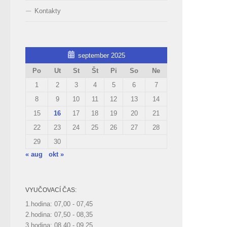
Kontakty
september 2025
Po
Ut
St
Št
Pi
So
Ne
1
2
3
4
5
6
7
8
9
10
11
12
13
14
15
16
17
18
19
20
21
22
23
24
25
26
27
28
29
30
« aug
okt »
VYUČOVACÍ ČAS:
1.hodina: 07,00 - 07,45
2.hodina: 07,50 - 08,35
3.hodina: 08,40 - 09,25