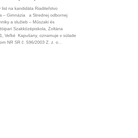
list na kandidáta Riaditeľstvo
 – Gimnázia a Strednej odbornej
hniky a služieb – Műszaki és
tóipari Szakközépiskola, Zoltána
1, Veľké Kapušany, oznamuje v súlade
om NR SR č. 596/2003 Z. z. o...