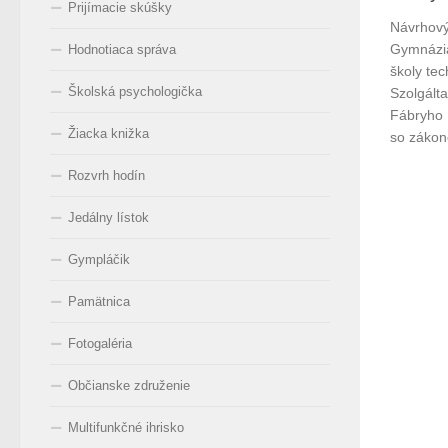
Prijímacie skúšky
Návrhový 
Gymnázia
Hodnotiaca správa
školy tec
Školská psychologička
Szolgálta
Fábryho 
Žiacka knižka
so zákon
Rozvrh hodín
Jedálny lístok
Gympláčik
Pamätnica
Fotogaléria
Občianske združenie
Multifunkčné ihrisko