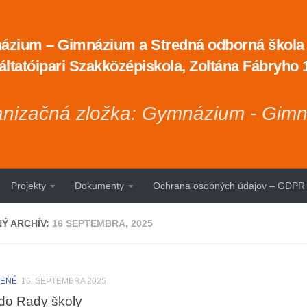
zium – Gimnázium a Stredná odborná škola t
áltatóipari Szakközépiskola, Zoltána Fábryho
nizačná zložka: Gymnázium - Gim
Projekty
Dokumenty
Ochrana osobných údajov – GDPR
Ý ARCHÍV:
16 SEPTEMBRA, 2025
DENÉ
16. SEPTEMBRA 2025
do Rady školy