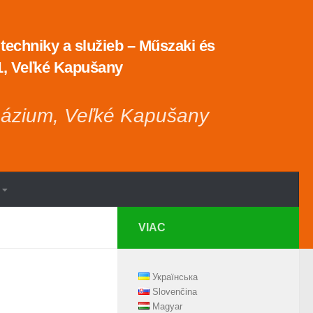
echniky a služieb – Műszaki és
 1, Veľké Kapušany
názium, Veľké Kapušany
VIAC
Українська
Slovenčina
Magyar