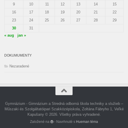
9
10
11
12
13
14
15
16
17
18
19
20
21
22
23
24
25
26
27
28
29
30
31
« aug
jan »
DOKUMUMENTY
Nezaradené
Gymnázium - Gimnázium a Stredná odborná škola techniky a služieb –
Műszaki és Szolgáltatóipari Szakközépiskola, Zoltána Fábryho 1, Veľké
Kapušany © 2026. Všetky práva vyhradené.
Založené na
- Navrhnuté s
Hueman téma