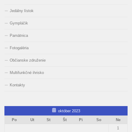
Jedálny lístok
Gympláčik
Pamätnica
Fotogaléria
Občianske združenie
Multifunkčné ihrisko
Kontakty
október 2023
Po
Ut
St
Št
Pi
So
Ne
1