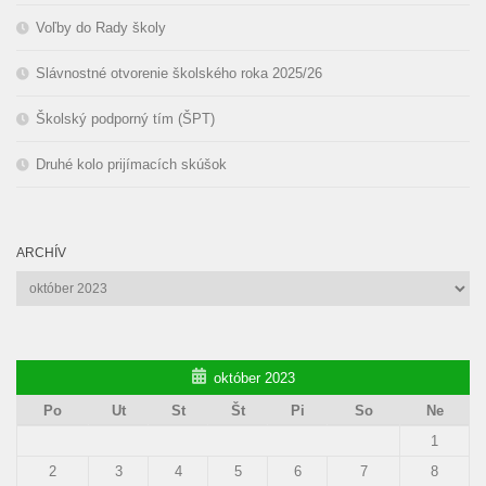
Voľby do Rady školy
Slávnostné otvorenie školského roka 2025/26
Školský podporný tím (ŠPT)
Druhé kolo prijímacích skúšok
ARCHÍV
Archív
október 2023
Po
Ut
St
Št
Pi
So
Ne
1
2
3
4
5
6
7
8