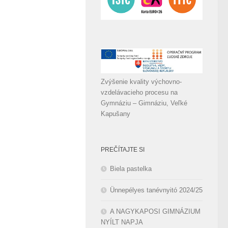
Zvýšenie kvality výchovno-
vzdelávacieho procesu na
Gymnáziu – Gimnáziu, Veľké
Kapušany
PREČÍTAJTE SI
Biela pastelka
Ünnepélyes tanévnyitó 2024/25
A NAGYKAPOSI GIMNÁZIUM
NYÍLT NAPJA