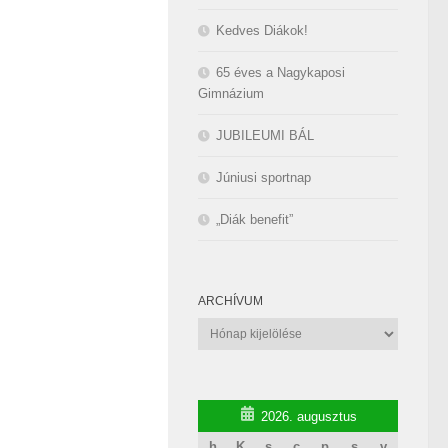
Kedves Diákok!
65 éves a Nagykaposi
Gimnázium
JUBILEUMI BÁL
Júniusi sportnap
„Diák benefit”
ARCHÍVUM
Archívum
2026. augusztus
h
K
s
c
p
s
v