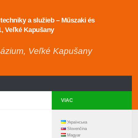
echniky a služieb – Műszaki és
 1, Veľké Kapušany
názium, Veľké Kapušany
VIAC
Українська
Slovenčina
Magyar