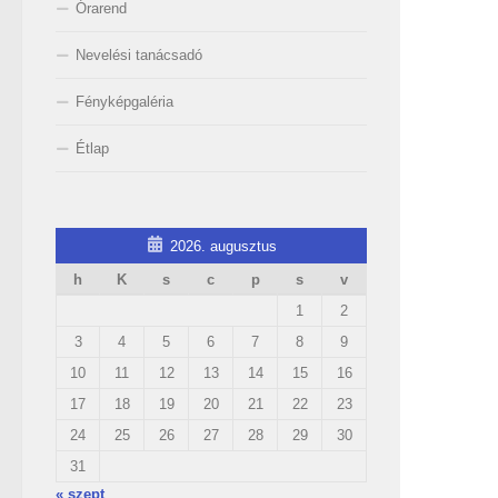
Órarend
Nevelési tanácsadó
Fényképgaléria
Étlap
2026. augusztus
h
K
s
c
p
s
v
1
2
3
4
5
6
7
8
9
10
11
12
13
14
15
16
17
18
19
20
21
22
23
24
25
26
27
28
29
30
31
« szept