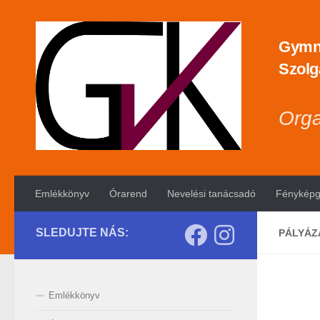
Skip to content
Gymná
Szolg
Orga
Emlékkönyv
Órarend
Nevelési tanácsadó
Fényképg
SLEDUJTE NÁS:
PÁLYÁZ
Emlékkönyv