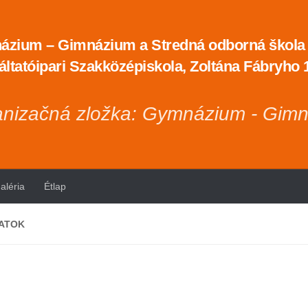
zium – Gimnázium a Stredná odborná škola t
áltatóipari Szakközépiskola, Zoltána Fábryho
nizačná zložka: Gymnázium - Gim
aléria
Étlap
ATOK