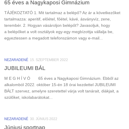
65 éves a Nagykaposi Gimnázium
TÁJÉKOZTATÓ 1. Mit tartalmaz a belépő? Az ár a következőket
tartalmazza: aperitif, előétel, főétel, kávé, ásványvíz, zene,
terembér. 2. Hogyan vásároljon belépőt? Javasoljuk, hogy
a belépőket a volt osztályok egy-egy megbízottja vállalja be,
egyeztessen a megadott telefonszámon vagy e-mail...
NEZARADENÉ
15. SZEPTEMBER 2022
JUBILEUMI BÁL
M E G H Í V Ó 65 éves a Nagykaposi Gimnázium. Ebből az
alkalomból 2022. október 15-én 18 órai kezdettel JUBILEUMI
BÁLT szervez, amelyre szeretettel várja volt tanárait, diákjait, a
szülőket, iskolabarátokat...
NEZARADENÉ
30. JÚNIUS 2022
Júniusi sportnap