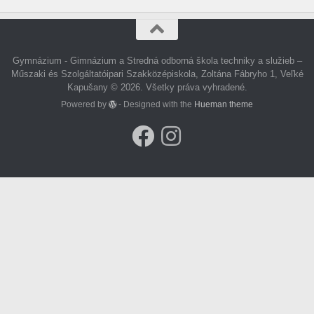
Gymnázium - Gimnázium a Stredná odborná škola techniky a služieb –
Műszaki és Szolgáltatóipari Szakközépiskola, Zoltána Fábryho 1, Veľké
Kapušany © 2026. Všetky práva vyhradené.
Powered by
- Designed with the
Hueman theme