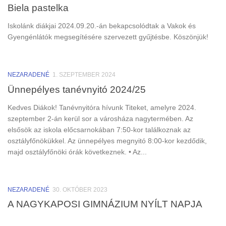
Biela pastelka
Iskolánk diákjai 2024.09.20.-án bekapcsolódtak a Vakok és
Gyengénlátók megsegítésére szervezett gyűjtésbe. Köszönjük!
NEZARADENÉ
1. SZEPTEMBER 2024
Ünnepélyes tanévnyitó 2024/25
Kedves Diákok! Tanévnyitóra hívunk Titeket, amelyre 2024.
szeptember 2-án kerül sor a városháza nagytermében. Az
elsősök az iskola előcsarnokában 7:50-kor találkoznak az
osztályfőnökükkel. Az ünnepélyes megnyitó 8:00-kor kezdődik,
majd osztályfőnöki órák következnek. • Az...
NEZARADENÉ
30. OKTÓBER 2023
A NAGYKAPOSI GIMNÁZIUM NYÍLT NAPJA