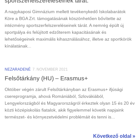
sportszerfelszereléseinek tárát.
A nagykaposi Gimnázium mellett tevékenykedő Iskolabarátok
Köre a BGA Zrt. támogatásának köszönhetően bővítette az
intézmény sportszerfelszereléseinek tárát. A nemrég épült új
sportpálya és felújított edzőterem kapacitásának és
lehetőségeinek maximális kihasználásához, illetve az sportkörök
kínálatának...
NEZARADENÉ
7. NOVEMBER 2021
Felsőtárkány (HU) – Erasmus+
Október végén zárult Felsőtárkányban az Erasmus+ ifjúsági
csereprogramja, ahová Romániából, Szlovákiából,
Lengyelországból és Magyarországról érkeztek olyan 15 és 20 év
közti középiskolás fiatalok, akik figyelemmel követik napjaink
természet- és környezetvédelmi problémáit és tenni is...
Következő oldal »