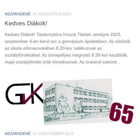
NEZARADENÉ
24. AUGUSZTUS 2023
Kedves Diákok!
Kedves Diákok! Tanévnyitóra hívunk Titeket, amelyre 2023.
szeptember 4-én kerül sor a gimnázium épületében. Az elsősök
az iskola előcsarnokában 8:20-kor találkoznak az
osztályfőnökükkel. Az ünnepélyes megnyitó 8:30-kor kezdődik,
majd osztályfőnöki órák következnek. Az órarend szerinti...
NEZARADENÉ
15. SZEPTEMBER 2022