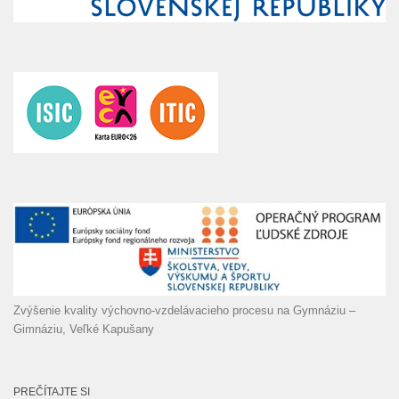
Zvýšenie kvality výchovno-vzdelávacieho procesu na Gymnáziu –
Gimnáziu, Veľké Kapušany
PREČÍTAJTE SI