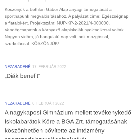
Köszönjük a Bethlen Gábor Alap anyagi támogatását a
sportnapunk megvalósításához. A pályázat címe: Egészségnap
a fiatalokért, Projektszám: NUP-KP-2-2021/4-000090.
Vendégcsapatok a környező alapiskolák nyolcadikosai voltak.
Nagyon vidám, jó hangulatú nap volt, sok mozgással,
szurkolással. KÖSZÖNJÜK!
NEZARADENÉ
17. FEBRUÁR 2022
„Diák benefit”
NEZARADENÉ
6. FEBRUÁR 2022
A nagykaposi Gimnázium mellett tevékenykedő
Iskolabarátok Köre a BGA Zrt. támogatásának
köszönhetően bővítette az intézmény