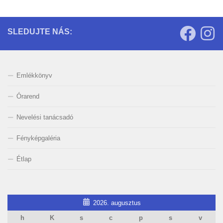
SLEDUJTE NÁS:
Emlékkönyv
Órarend
Nevelési tanácsadó
Fényképgaléria
Étlap
2026. augusztus
h
K
s
c
p
s
v