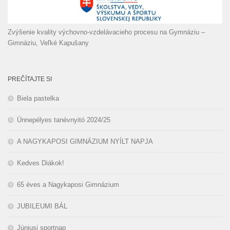
Zvýšenie kvality výchovno-vzdelávacieho procesu na Gymnáziu –
Gimnáziu, Veľké Kapušany
PREČÍTAJTE SI
Biela pastelka
Ünnepélyes tanévnyitó 2024/25
A NAGYKAPOSI GIMNÁZIUM NYÍLT NAPJA
Kedves Diákok!
65 éves a Nagykaposi Gimnázium
JUBILEUMI BÁL
Júniusi sportnap