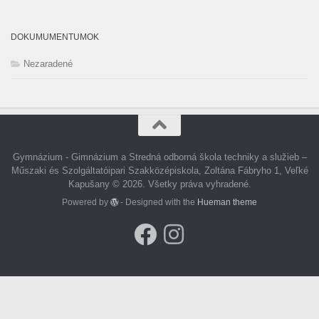
DOKUMUMENTUMOK
Nezaradené
Gymnázium - Gimnázium a Stredná odborná škola techniky a služieb –
Műszaki és Szolgáltatóipari Szakközépiskola, Zoltána Fábryho 1, Veľké
Kapušany © 2026. Všetky práva vyhradené.
Powered by
- Designed with the
Hueman theme