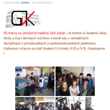
OD AUTORA:
ADMIN
·
19. MARCA 2017
03.marca sa
uskutočnil tradičný Deň súťaží,
na ktorom si študenti našej
školy a žiaci deviatych ročníkov zmerali sily v netradičných
disciplínach z prírodovedných a spoločenskovedných predmetov.
Celkovými víťazmi sa stali študenti II.A triedy III.B a IV.B.
Gratulujeme
!