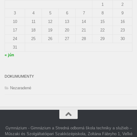
1
2
3
4
5
6
7
8
9
10
11
12
13
14
15
16
17
18
19
20
21
22
23
24
25
26
27
28
29
30
31
« jún
DOKUMUMENTY
Nezaradené
Gymnázium - Gimnázium a Stredná odborná škola techniky a služieb –
Műszaki és Szolgáltatóipari Szakközépiskola, Zoltána Fábryho 1, Veľké