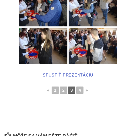
SPUSTIŤ PREZENTÁCIU
◄
1
2
3
4
►