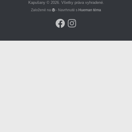
Kapušany © 2026. Všetky práva vyhradené.
Založené na
- Navrhnuté s
Hueman téma