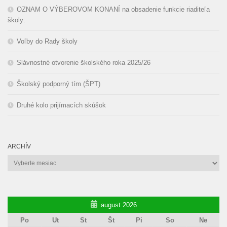
OZNAM O VÝBEROVOM KONANÍ na obsadenie funkcie riaditeľa
školy:
Voľby do Rady školy
Slávnostné otvorenie školského roka 2025/26
Školský podporný tím (ŠPT)
Druhé kolo prijímacích skúšok
ARCHÍV
Archív
august 2026
Po
Ut
St
Št
Pi
So
Ne