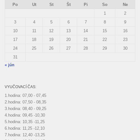
Po
Ut
St
Št
Pi
So
Ne
1
2
3
4
5
6
7
8
9
10
11
12
13
14
15
16
17
18
19
20
21
22
23
24
25
26
27
28
29
30
31
« jún
VYUČOVACÍ ČAS:
1.hodina: 07,00 - 07,45
2.hodina: 07,50 - 08,35
3.hodina: 08,40 - 09,25
4.hodina: 09,45 -10,30
5.hodina: 10,35 -11,25
6.hodina: 11,25 -12,10
7.hodina: 12,40 -13,25